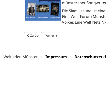
münsteraner Songwriter u
Die Slam Lesung ist ein
Eine-Welt-Forum Münste
Völker, Eine Welt Netz
Vorheriger Beitrag: Weltgebetstagsortiment ist da!
Nächster Beitrag: Frischer Wind in unserer fra
Zurück
Weiter
Weltladen Münster
·
Impressum
·
Datenschutzerk