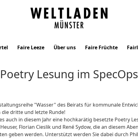
Weltladen
Münster
rtel
Faire Leeze
Über uns
Faire Früchte
Fair
Poetry Lesung im SpecOps
nstaltungsreihe "Wasser" des Beirats für kommunale Entw
die dritte und letzte Runde!
d es auch in diesem Jahr eine hochkarätig besetzte Poetry 
Heuser, Florian Cieslik und René Sydow, die an diesem A
en geben werden. Unterstützt werden Sie dabei durch Phi