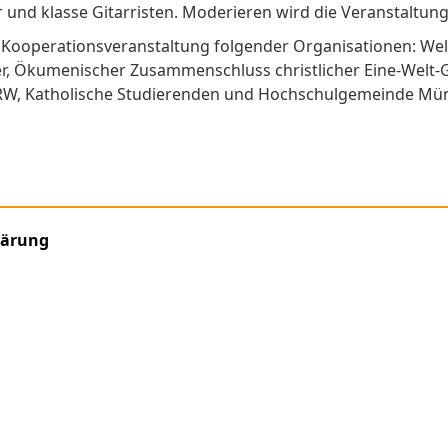
nd klasse Gitarristen. Moderieren wird die Veranstaltung Ma
e Kooperationsveranstaltung folgender Organisationen: Wel
r, Ökumenischer Zusammenschluss christlicher Eine-Welt-G
 NRW, Katholische Studierenden und Hochschulgemeinde Mü
u többen Filiale
lärung