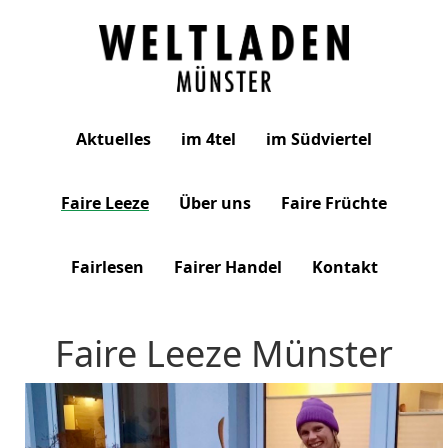
Weltladen
Aktuelles
im 4tel
im Südviertel
Münster
Faire Leeze
Über uns
Faire Früchte
Fairlesen
Fairer Handel
Kontakt
Faire Leeze Münster