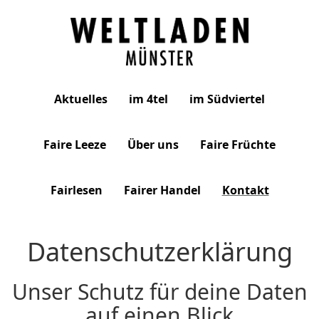
Weltladen
Aktuelles
im 4tel
im Südviertel
Münster
Faire Leeze
Über uns
Faire Früchte
Fairlesen
Fairer Handel
Kontakt
Datenschutzerklärung
Unser Schutz für deine Daten
auf einen Blick