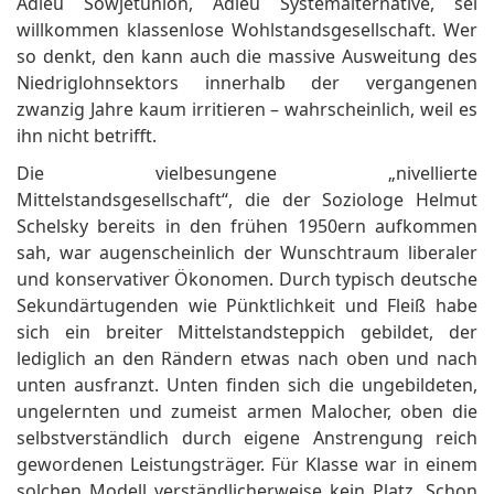
Adieu Sowjetunion, Adieu Systemalternative, sei
willkommen klassenlose Wohlstandsgesellschaft. Wer
so denkt, den kann auch die massive Ausweitung des
Niedriglohnsektors innerhalb der vergangenen
zwanzig Jahre kaum irritieren – wahrscheinlich, weil es
ihn nicht betrifft.
Die vielbesungene „nivellierte
Mittelstandsgesellschaft“, die der Soziologe Helmut
Schelsky bereits in den frühen 1950ern aufkommen
sah, war augenscheinlich der Wunschtraum liberaler
und konservativer Ökonomen. Durch typisch deutsche
Sekundärtugenden wie Pünktlichkeit und Fleiß habe
sich ein breiter Mittelstandsteppich gebildet, der
lediglich an den Rändern etwas nach oben und nach
unten ausfranzt. Unten finden sich die ungebildeten,
ungelernten und zumeist armen Malocher, oben die
selbstverständlich durch eigene Anstrengung reich
gewordenen Leistungsträger. Für Klasse war in einem
solchen Modell verständlicherweise kein Platz. Schon