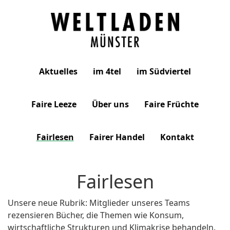
Weltladen
Aktuelles
im 4tel
im Südviertel
Münster
Faire Leeze
Über uns
Faire Früchte
Fairlesen
Fairer Handel
Kontakt
Fairlesen
Unsere neue Rubrik: Mitglieder unseres Teams
rezensieren Bücher, die Themen wie Konsum,
wirtschaftliche Strukturen und Klimakrise behandeln.