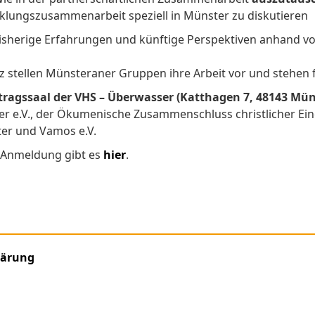
lungszusammenarbeit speziell in Münster zu diskutieren
isherige Erfahrungen und künftige Perspektiven anhand v
z stellen Münsteraner Gruppen ihre Arbeit vor und stehen
rtragssaal der VHS – Überwasser (Katthagen 7, 48143 Mün
er e.V., der Ökumenische Zusammenschluss christlicher Ei
er und Vamos e.V.
 Anmeldung gibt es
hier
.
Jerzy Buzek
ster!
lärung