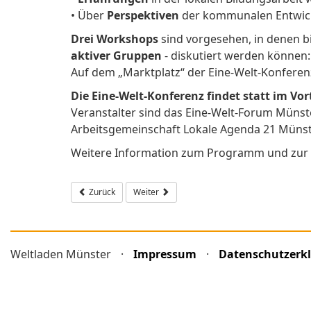
• Über
Perspektiven
der kommunalen Entwick
Drei Workshops
sind vorgesehen, in denen b
aktiver Gruppen
- diskutiert werden können:
Auf dem „Marktplatz“ der Eine-Welt-Konferen
Die Eine-Welt-Konferenz findet statt im Vo
Veranstalter sind das Eine-Welt-Forum Münst
Arbeitsgemeinschaft Lokale Agenda 21 Münst
Weitere Information zum Programm und zur
Vorheriger Beitrag: EU für Fairen Handel: Offener Brief von 
Nächster Beitrag: Fairer Foto-Flashmob in Mün
Zurück
Weiter
Weltladen Münster
·
Impressum
·
Datenschutzerk