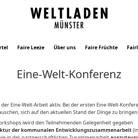
Weltladen
Münster
rtel
Faire Leeze
Über uns
Faire Früchte
Fair
Eine-Welt-Konferenz
der Eine-Welt-Arbeit aktiv. Bei der ersten Eine-Welt-Konfe
en, sich auf den aktuellen Stand der Dinge zu bringen 
orkshops iwird den Teilnehmenden Gelegenheit gegeben
ktur der kommunalen Entwicklungszusammenarbeit
(i
 wie in der partnerschaftlichen Zusammenarbeit
auszutaus