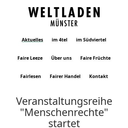
Weltladen
Aktuelles
im 4tel
im Südviertel
Münster
Faire Leeze
Über uns
Faire Früchte
Fairlesen
Fairer Handel
Kontakt
Veranstaltungsreihe
"Menschenrechte"
startet