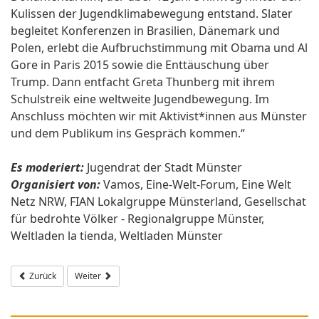
Kulissen der Jugendklimabewegung entstand. Slater
begleitet Konferenzen in Brasilien, Dänemark und
Polen, erlebt die Aufbruchstimmung mit Obama und Al
Gore in Paris 2015 sowie die Enttäuschung über
Trump. Dann entfacht Greta Thunberg mit ihrem
Schulstreik eine weltweite Jugendbewegung. Im
Anschluss möchten wir mit Aktivist*innen aus Münster
und dem Publikum ins Gespräch kommen.“
Es moderiert:
Jugendrat der Stadt Münster
Organisiert von:
Vamos, Eine-Welt-Forum, Eine Welt
Netz NRW, FIAN Lokalgruppe Münsterland, Gesellschat
für bedrohte Völker - Regionalgruppe Münster,
Weltladen la tienda, Weltladen Münster
Vorheriger Beitrag: Stellenausschreibung für die Hammer Str. 53
Nächster Beitrag: Lesung & Gespräch mit Caspar Dohmen: "Gr
Zurück
Weiter