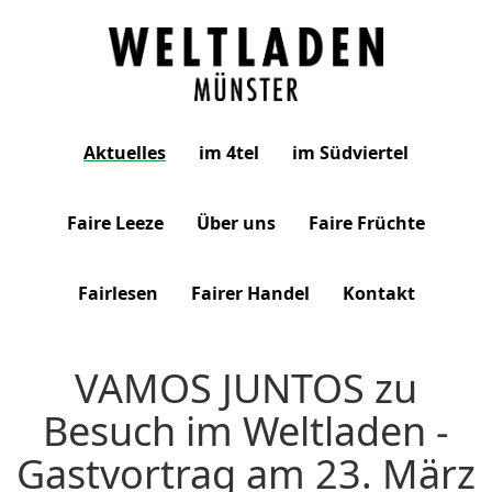
Weltladen
Aktuelles
im 4tel
im Südviertel
Münster
Faire Leeze
Über uns
Faire Früchte
Fairlesen
Fairer Handel
Kontakt
VAMOS JUNTOS zu
Besuch im Weltladen -
Gastvortrag am 23. März