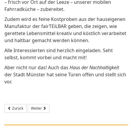
– frisch vor Ort auf der Leeze – unserer mobilen
Fahrradküche – zubereitet.
Zudem wird es feine Kostproben aus der hauseigenen
Manufaktur der fairTEiLBAR geben, die zeigen, wie
gerettete Lebensmittel kreativ und köstlich verarbeitet
und haltbar gemacht werden können.
Alle Interessierten sind herzlich eingeladen. Seht
selbst, kommt vorbei und macht mit!
Aber nicht nur das! Auch das
Haus der Nachhaltigkeit
der Stadt Münster hat seine Türen offen und stellt sich
vor.
Vorheriger Beitrag: Start der diesjährigen Beiratsreihe: "Vom globalen Süde
Nächster Beitrag: Wir rufen auf: "Wir haben es satt!" Demo am
Zurück
Weiter