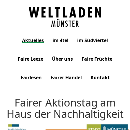
Weltladen
Aktuelles
im 4tel
im Südviertel
Münster
Faire Leeze
Über uns
Faire Früchte
Fairlesen
Fairer Handel
Kontakt
Fairer Aktionstag am
Haus der Nachhaltigkeit