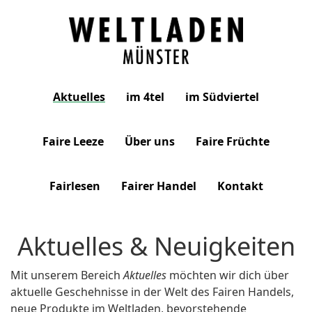
Weltladen
Aktuelles
im 4tel
im Südviertel
Münster
Faire Leeze
Über uns
Faire Früchte
Fairlesen
Fairer Handel
Kontakt
Aktuelles & Neuigkeiten
Mit unserem Bereich
Aktuelles
möchten wir dich über
aktuelle Geschehnisse in der Welt des Fairen Handels,
neue Produkte im Weltladen, bevorstehende