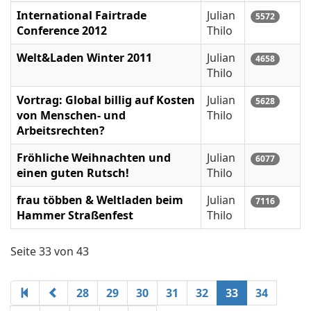
International Fairtrade
Julian
5572
Conference 2012
Thilo
Welt&Laden Winter 2011
Julian
4658
Thilo
Vortrag: Global billig auf Kosten
Julian
5628
von Menschen- und
Thilo
Arbeitsrechten?
Fröhliche Weihnachten und
Julian
6077
einen guten Rutsch!
Thilo
frau többen & Weltladen beim
Julian
7116
Hammer Straßenfest
Thilo
Seite 33 von 43
28
29
30
31
32
33
34