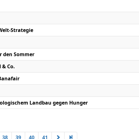
Welt-Strategie
für den Sommer
 & Co.
Banafair
Ökologischem Landbau gegen Hunger
38
39
40
41