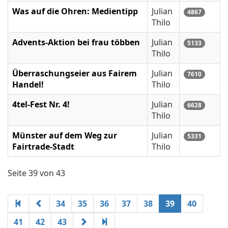
Was auf die Ohren: Medientipp
Julian
4867
Thilo
Advents-Aktion bei frau többen
Julian
5133
Thilo
Überraschungseier aus Fairem
Julian
7610
Handel!
Thilo
4tel-Fest Nr. 4!
Julian
6628
Thilo
Münster auf dem Weg zur
Julian
5331
Fairtrade-Stadt
Thilo
Seite 39 von 43
34
35
36
37
38
39
40
41
42
43