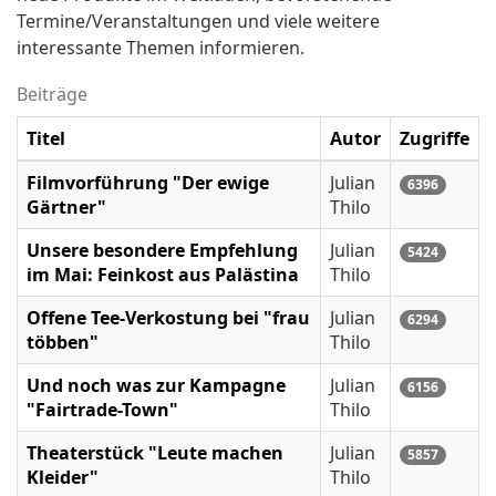
Termine/Veranstaltungen und viele weitere
interessante Themen informieren.
Beiträge
Titel
Autor
Zugriffe
Filmvorführung "Der ewige
Julian
6396
Gärtner"
Thilo
Unsere besondere Empfehlung
Julian
5424
im Mai: Feinkost aus Palästina
Thilo
Offene Tee-Verkostung bei "frau
Julian
6294
többen"
Thilo
Und noch was zur Kampagne
Julian
6156
"Fairtrade-Town"
Thilo
Theaterstück "Leute machen
Julian
5857
Kleider"
Thilo