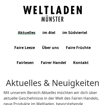
Weltladen
Aktuelles
im 4tel
im Südviertel
Münster
Faire Leeze
Über uns
Faire Früchte
Fairlesen
Fairer Handel
Kontakt
Aktuelles & Neuigkeiten
Mit unserem Bereich
Aktuelles
möchten wir dich über
aktuelle Geschehnisse in der Welt des Fairen Handels,
neue Produkte im Weltladen, bevorstehende