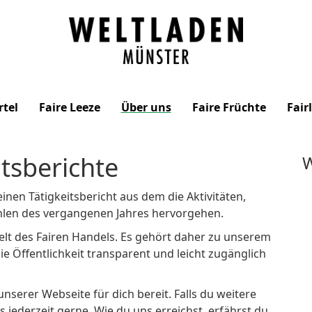
Weltladen
Münster
rtel
Faire Leeze
Über uns
Faire Früchte
Fair
itsberichte
W
einen Tätigkeitsbericht aus dem die Aktivitäten,
len des vergangenen Jahres hervorgehen.
Welt des Fairen Handels. Es gehört daher zu unserem
ie Öffentlichkeit transparent und leicht zugänglich
unserer Webseite für dich bereit. Falls du weitere
s jederzeit gerne. Wie du uns erreichst, erfährst du